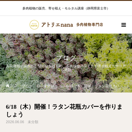
多肉植物の販売、寄せ植え・モルタル講座（静岡県富士市）
ブログ
入荷情報や講座のお知らせをはじめ、多肉植物の育て方や寄せ植えの作り方
など更新！
ブログ
未分類
6/18（木）開催！ラタン花瓶カバーを作りましょう
6/18（木）開催！ラタン花瓶カバーを作りま
しょう
2026.06.06
未分類