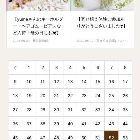
【yumeさんのキーホルダ
【寄せ植え体験ご参加あ
ー・ヘアゴム・ピアスな
りがとうございました❣️】
ど入荷！母の日にも💓】
2021.05.03
新入荷情報
2021.05.02
寄せ植え講座について
1
2
3
4
5
6
7
8
9
10
11
12
13
14
15
16
17
18
19
20
21
22
23
24
25
26
27
28
29
30
31
32
33
34
35
36
37
38
39
40
41
42
43
44
45
46
47
48
49
50
51
52
53