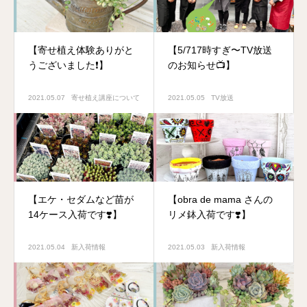
【寄せ植え体験ありがと
【5/717時すぎ〜TV放送
うございました❗️】
のお知らせ📺】
2021.05.07
寄せ植え講座について
2021.05.05
TV放送
【エケ・セダムなど苗が
【obra de mama さんの
14ケース入荷です❣️】
リメ鉢入荷です❣️】
2021.05.04
新入荷情報
2021.05.03
新入荷情報