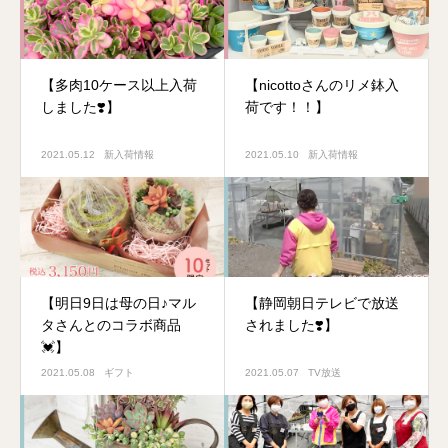
【多肉10ケース以上入荷
【nicottoさんのリメ鉢入
しました❣️】
荷です！！】
2021.05.12
新入荷情報
2021.05.10
新入荷情報
【明日9日は母の日♪マル
【静岡朝日テレビで放送
タさんとのコラボ商品
されました❣️】
💓】
2021.05.08
ギフト
2021.05.07
TV放送