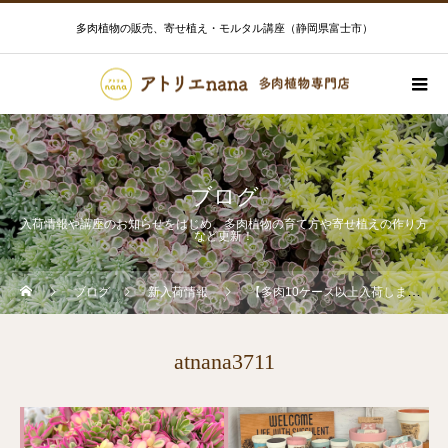
多肉植物の販売、寄せ植え・モルタル講座（静岡県富士市）
ブログ
入荷情報や講座のお知らせをはじめ、多肉植物の育て方や寄せ植えの作り方
など更新！
ブログ
新入荷情報
【多肉10ケース以上入荷しました❣️】
atnana3711