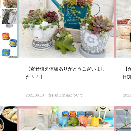
】
【寄せ植え体験ありがとうございまし
【
た＾＾】
H
2021.06.10
寄せ植え講座について
2021