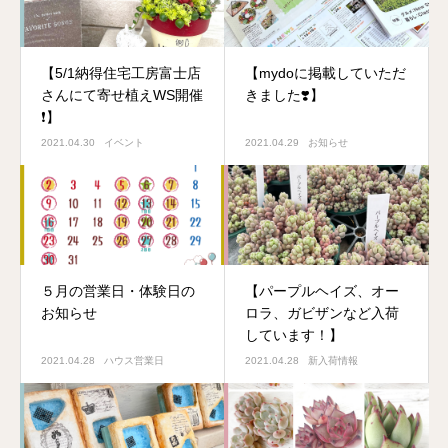
【5/1納得住宅工房富士店
【mydoに掲載していただ
さんにて寄せ植えWS開催
きました❣️】
❗️】
2021.04.30
イベント
2021.04.29
お知らせ
５月の営業日・体験日の
【パープルヘイズ、オー
お知らせ
ロラ、ガビザンなど入荷
しています！】
2021.04.28
ハウス営業日
2021.04.28
新入荷情報