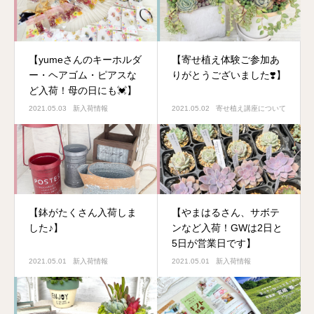
【yumeさんのキーホルダ
【寄せ植え体験ご参加あ
ー・ヘアゴム・ピアスな
りがとうございました❣️】
ど入荷！母の日にも💓】
2021.05.03
新入荷情報
2021.05.02
寄せ植え講座について
【鉢がたくさん入荷しま
【やまはるさん、サボテ
した♪】
ンなど入荷！GWは2日と
5日が営業日です】
2021.05.01
新入荷情報
2021.05.01
新入荷情報