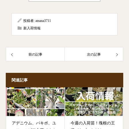
投稿者:
atnana3711
新入荷情報
前の記事
次の記事
関連記事
アデニウム、パキポ、ユ
今週の入荷苗！塊根の王