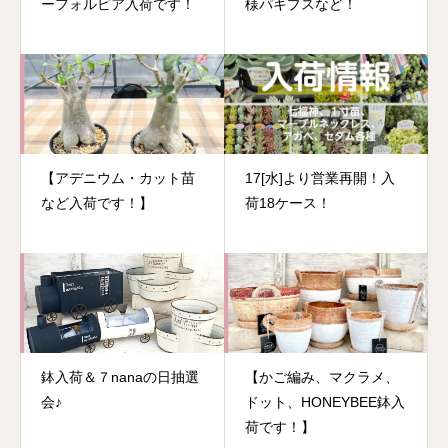
ーフォルビア入荷です！
様パキプスなど！
【アデニウム・カット苗
17[水]より営業再開！入
など入荷です！】
荷18ケース！
鉢入荷＆７nanaの日抽選
【かご編み、マクラメ、
会♪
ドット、HONEYBEE鉢入
荷です！】