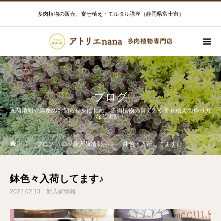
多肉植物の販売、寄せ植え・モルタル講座（静岡県富士市）
ブログ
入荷情報や講座のお知らせをはじめ、多肉植物の育て方や寄せ植えの作り方
など更新！
ブログ
新入荷情報
鉢色々入荷してます♪
鉢色々入荷してます♪
2022.02.13
新入荷情報