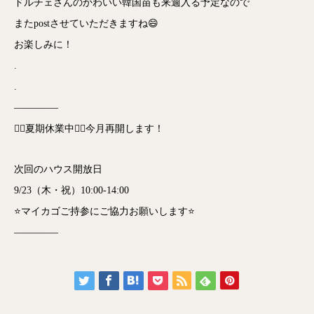
ドルチェさんのかわいい韓国苗も来週入る予定なので
またpostさせていただきますね😄
お楽しみに！
.
.
————–
🙇‍♂️夏期休業中🙇‍♂️今月再開します！
次回のハウス開放日
9/23（木・祝）10:00-14:00
⭐️マイカゴご持参にご協力お願いします⭐️
————–