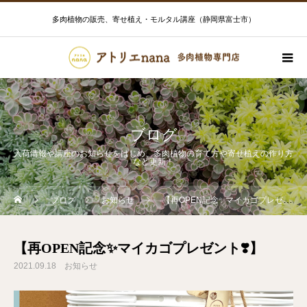
多肉植物の販売、寄せ植え・モルタル講座（静岡県富士市）
ブログ
入荷情報や講座のお知らせをはじめ、多肉植物の育て方や寄せ植えの作り方
など更新！
ブログ
お知らせ
【再OPEN記念✨マイカゴプレゼント❣️】
【再OPEN記念✨マイカゴプレゼント❣️】
2021.09.18
お知らせ