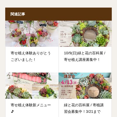
関連記事
寄せ植え体験ありがとう
10/9(日)緑と花の百科展 /
ございました！
寄せ植え講座募集中！
寄せ植え体験新メニュー
緑と花の百科展 / 寄植講
🎵
習会募集中！3/21まで