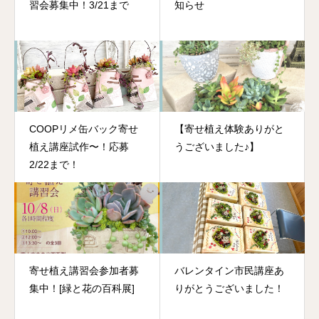
習会募集中！3/21まで
知らせ
COOPリメ缶バック寄せ
【寄せ植え体験ありがと
植え講座試作〜！応募
うございました♪】
2/22まで！
寄せ植え講習会参加者募
バレンタイン市民講座あ
集中！[緑と花の百科展]
りがとうございました！