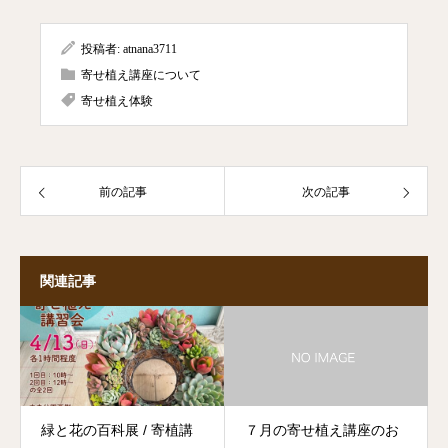
投稿者:
atnana3711
寄せ植え講座について
寄せ植え体験
前の記事
次の記事
関連記事
緑と花の百科展 / 寄植講
７月の寄せ植え講座のお