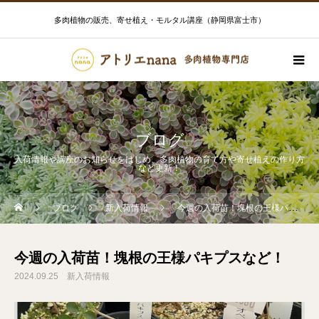
多肉植物の販売、寄せ植え・モルタル講座（静岡県富士市）
ブログ
入荷情報や講座のお知らせをはじめ、多肉植物の育て方や寄せ植えの作り方
など更新！
ブログ
新入荷情報
今週の入荷苗！塊根の王様パキプスなど！
今週の入荷苗！塊根の王様パキプスなど！
2024.09.25
新入荷情報