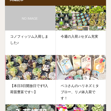
コノフィッツム入荷しま
今週の入荷♫セダム充実
した♪
【本日3日開放日です❗️入
ペコさんのハリネズミタ
荷苗豊富です✨】
ブロー、リメ鉢入荷で
す！