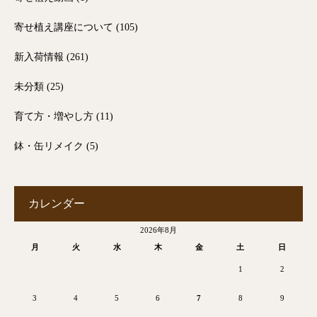
寄せ植え講座について
(105)
新入荷情報
(261)
未分類
(25)
育て方・増やし方
(11)
鉢・缶リメイク
(5)
カレンダー
2026年8月
月
火
水
木
金
土
日
1
2
3
4
5
6
7
8
9