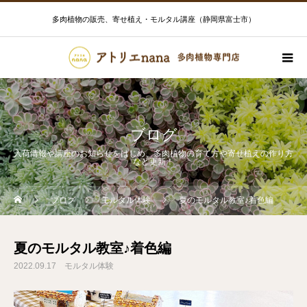
多肉植物の販売、寄せ植え・モルタル講座（静岡県富士市）
ブログ
入荷情報や講座のお知らせをはじめ、多肉植物の育て方や寄せ植えの作り方
など更新！
ブログ
モルタル体験
夏のモルタル教室♪着色編
夏のモルタル教室♪着色編
2022.09.17
モルタル体験