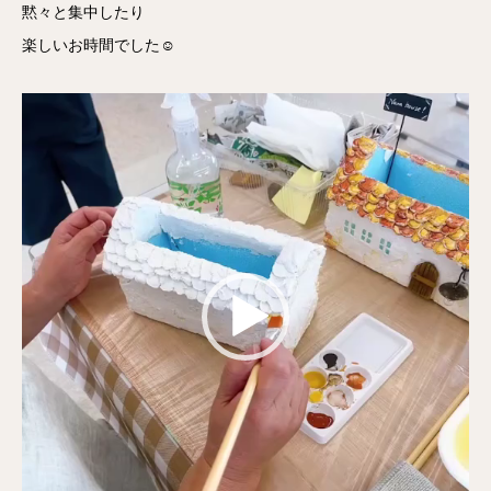
黙々と集中したり
楽しいお時間でした☺️
動
画
プ
レ
ー
ヤ
ー