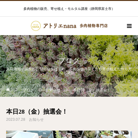
多肉植物の販売、寄せ植え・モルタル講座（静岡県富士市）
ブログ
入荷情報や講座のお知らせをはじめ、多肉植物の育て方や寄せ植えの作り方
など更新！
ブログ
お知らせ
本日28（金）抽選会！
本日28（金）抽選会！
2023.07.28
お知らせ