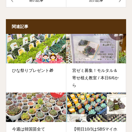
前の記事
次の記事
関連記事
ひな祭りプレゼント🎁
宮ゼミ募集！モルタル＆
寄せ植え教室 / 本日6/6か
ら
今週は韓国苗全て
【明日10/3はSBSマイホ