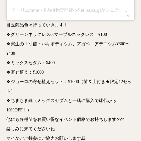
アトリエnana -多肉植物専門店-(@at.nana.g)がシェアした投稿
目玉商品色々持っていきます！
🍀グリーンネックレスorマーブルネックレス：¥100
🍀実生の１寸苗：パキポディウム、アガベ、アデニウム¥300〜
¥480
🍀ミックスセダム：¥400
🍀寄せ植え：¥1000
🍀ジョーロの寄せ植えセット：¥1000（苗＆土付き★限定12セッ
ト）
🍀ちまちま鉢（ミックスセダムと一緒に購入で鉢代から
10%OFF！）
他にも各種苗をお買い得なイベント価格でお持ちしますので
楽しみに来てくださいね！
マイかごご持参にご協力お願いします🙇