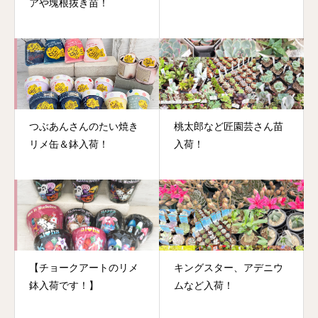
アや塊根抜き苗！
つぶあんさんのたい焼き
桃太郎など匠園芸さん苗
リメ缶＆鉢入荷！
入荷！
【チョークアートのリメ
キングスター、アデニウ
鉢入荷です！】
ムなど入荷！