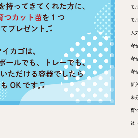
モ
モ
人
寄
寄
寄
新
未
育
鉢