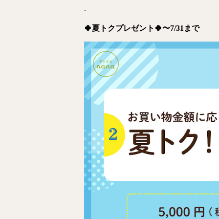
.
🍀夏トクプレゼント🍀〜7/31まで