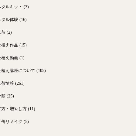
ルタルキット
(3)
ルタル体験
(16)
気苗
(2)
せ植え作品
(15)
せ植え動画
(1)
せ植え講座について
(105)
入荷情報
(261)
分類
(25)
て方・増やし方
(11)
・缶リメイク
(5)