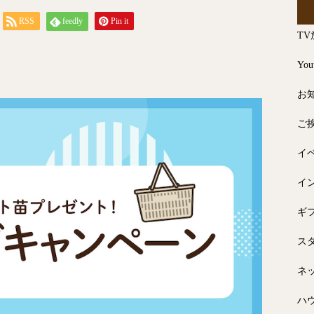
RSS
feedly
Pin it
TV
You
お
ご
イ
イ
ギ
ス
ネ
ハ