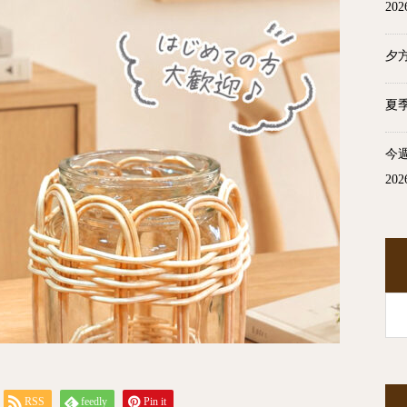
20
夕
夏
今
20
RSS
feedly
Pin it