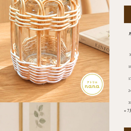
3
1
1
2
3
« 7