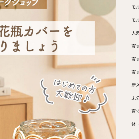
モ
モ
人
寄
寄
寄
新
未
育
鉢