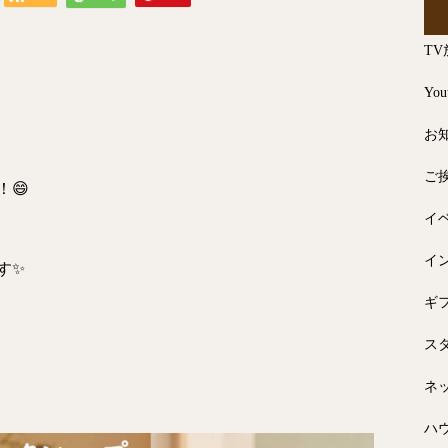
TV
You
お
ご
😄
イ
イ
す✨
ギ
ス
ネ
ハ