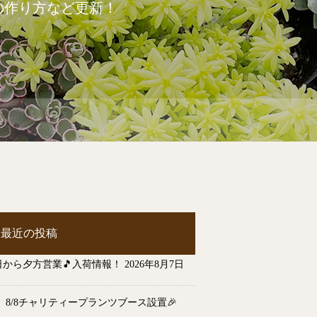
の作り方など更新！
最近の投稿
日から夕方営業🎵入荷情報！
2026年8月7日
7、8/8チャリティープランツブース設置🎉