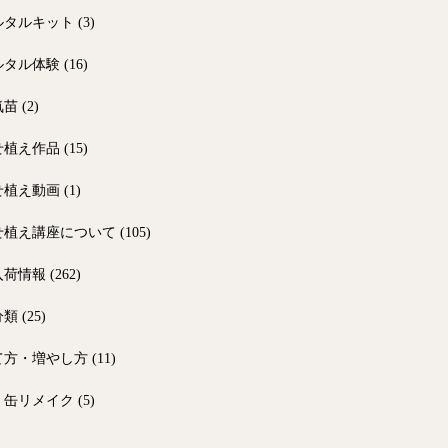
ルタルキット
(3)
ルタル体験
(16)
気苗
(2)
せ植え作品
(15)
せ植え動画
(1)
せ植え講座について
(105)
入荷情報
(262)
分類
(25)
て方・増やし方
(11)
・缶リメイク
(5)