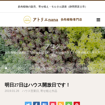
多肉植物の販売、寄せ植え・モルタル講座（静岡県富士市）
ブログ
入荷情報や講座のお知らせをはじめ、多肉植物の育て方や寄せ植えの作り方
など更新！
ブログ
ハウス営業日
明日27日はハウス開放日です！
明日27日はハウス開放日です！
2019.01.26
ハウス営業日
寄せ植え作品