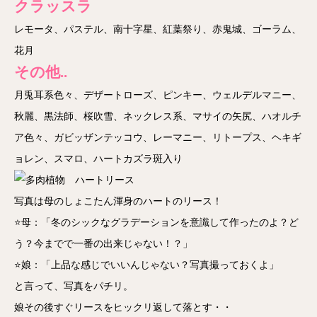
クラッスラ
レモータ、パステル、南十字星、紅葉祭り、赤鬼城、ゴーラム、
花月
その他..
月兎耳系色々、デザートローズ、ピンキー、ウェルデルマニー、
秋麗、黒法師、桜吹雪、ネックレス系、マサイの矢尻、ハオルチ
ア色々、ガビッザンテッコウ、レーマニー、リトープス、ヘキギ
ョレン、スマロ、ハートカズラ斑入り
写真は母のしょこたん渾身のハートのリース！
⭐母：「冬のシックなグラデーションを意識して作ったのよ？ど
う？今までで一番の出来じゃない！？」
⭐娘：「上品な感じでいいんじゃない？写真撮っておくよ」
と言って、写真をパチリ。
娘その後すぐリースをヒックリ返して落とす・・